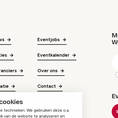
Me
ws
Eventjobs
W
gr
ies
Eventkalender
E
m
anciers
Over ons
ratie
Contact
E
 cookies
ge technieken. We gebruiken deze o.a.
ik van de website te analyseren en