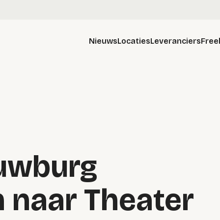
Nieuws
Locaties
Leveranciers
Free
uwburg
 naar Theater