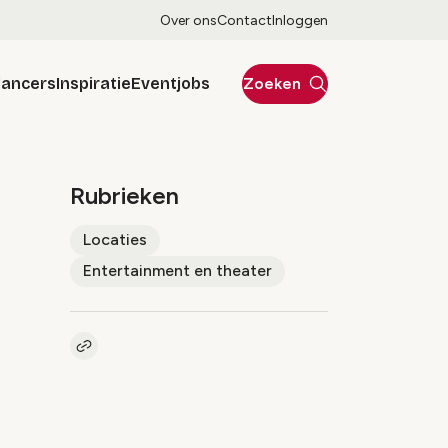
Over ons
Contact
Inloggen
lancers
Inspiratie
Eventjobs
Zoeken
Rubrieken
Locaties
Entertainment en theater
Kopieer link naar artikel
Link