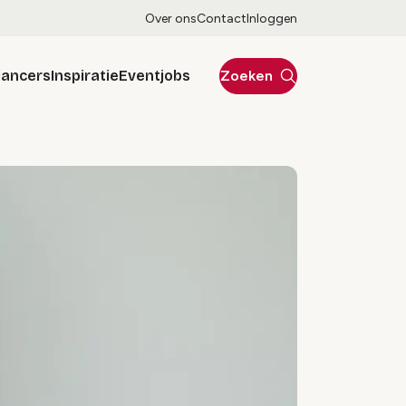
Over ons
Contact
Inloggen
lancers
Inspiratie
Eventjobs
Zoeken