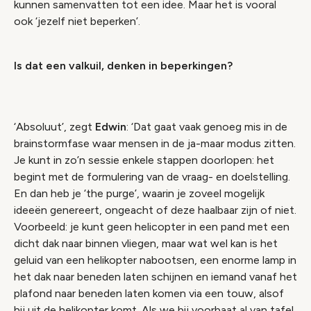
kunnen samenvatten tot een idee. Maar het is vooral
ook ‘jezelf niet beperken’.
Is dat een valkuil, denken in beperkingen?
‘Absoluut’, zegt
Edwin
: ‘Dat gaat vaak genoeg mis in de
brainstormfase waar mensen in de ja-maar modus zitten.
Je kunt in zo’n sessie enkele stappen doorlopen: het
begint met de formulering van de vraag- en doelstelling.
En dan heb je ‘the purge’, waarin je zoveel mogelijk
ideeën genereert, ongeacht of deze haalbaar zijn of niet.
Voorbeeld: je kunt geen helicopter in een pand met een
dicht dak naar binnen vliegen, maar wat wel kan is het
geluid van een helikopter nabootsen, een enorme lamp in
het dak naar beneden laten schijnen en iemand vanaf het
plafond naar beneden laten komen via een touw, alsof
hij uit de helikopter komt. Als we bij voorbaat al van tafel