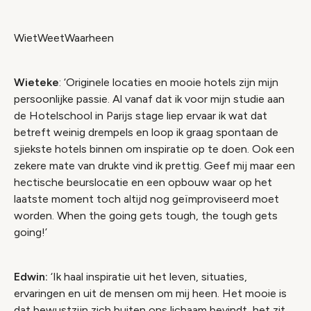
WietWeetWaarheen
Wieteke
: ‘Originele locaties en mooie hotels zijn mijn
persoonlijke passie. Al vanaf dat ik voor mijn studie aan
de Hotelschool in Parijs stage liep ervaar ik wat dat
betreft weinig drempels en loop ik graag spontaan de
sjiekste hotels binnen om inspiratie op te doen. Ook een
zekere mate van drukte vind ik prettig. Geef mij maar een
hectische beurslocatie en een opbouw waar op het
laatste moment toch altijd nog geïmproviseerd moet
worden.
When the going gets tough, the tough gets
going!’
Edwin:
‘Ik haal inspiratie uit het leven, situaties,
ervaringen en uit de mensen om mij heen. Het mooie is
dat bewustzijn zich buiten ons lichaam bevindt, het zit