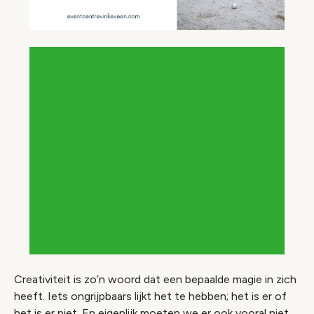
Creativiteit is zo’n woord dat een bepaalde magie in zich
heeft. Iets ongrijpbaars lijkt het te hebben; het is er of
het is er niet. En eigenlijk moeten we er ook vooral niet