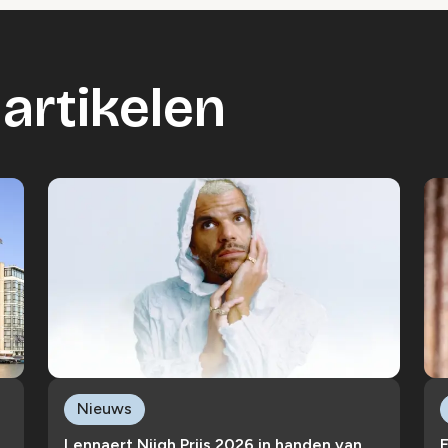
artikelen
Nieuws
Lennaert Nijgh Prijs 2026 in handen van