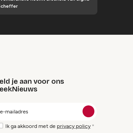
Scheffer
ld je aan voor ons
eekNieuws
oep
-
ailadres
Ik ga akkoord met de
privacy policy