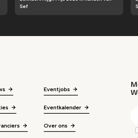
Sef
Me
ws
Eventjobs
W
gr
ies
Eventkalender
E
m
anciers
Over ons