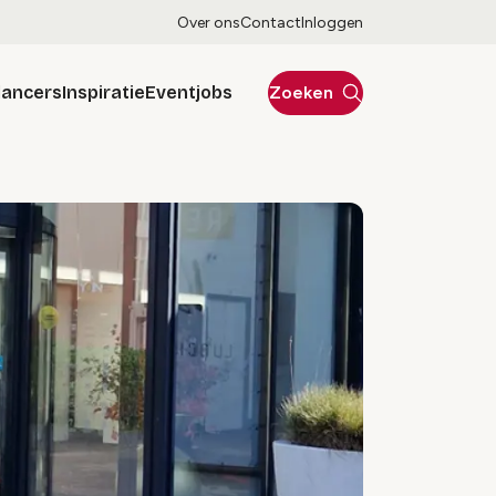
Over ons
Contact
Inloggen
lancers
Inspiratie
Eventjobs
Zoeken