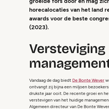
groeide fors door en mag zic
horecalocaties van het land 
awards voor de beste congre
(2023).
Versteviging
managemen
Vandaag de dag biedt
De Bonte Wever
we
ontvangt zij bijna een miljoen bezoekers 
drukste jaar ooit. De recente groei en h
verstevigen van het huidige managemen
Algemeen directeur van De Bonte Wever,