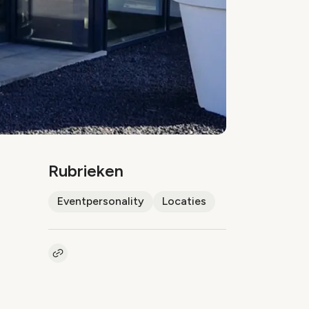
Rubrieken
Eventpersonality
Locaties
Kopieer link naar artikel
Link