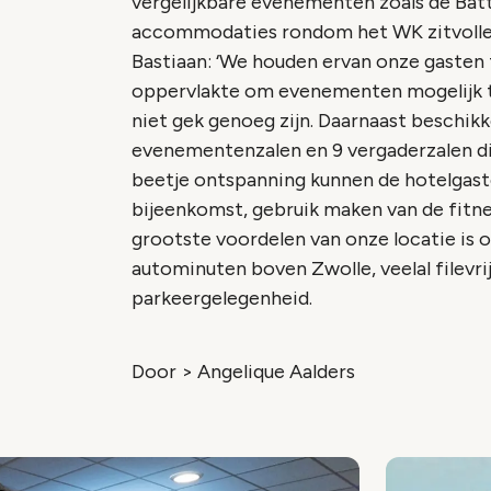
vergelijkbare evenementen zoals de Batt
accommodaties rondom het WK zitvolley
Bastiaan: ‘We houden ervan onze gasten
oppervlakte om evenementen mogelijk t
niet gek genoeg zijn. Daarnaast beschik
evenementenzalen en 9 vergaderzalen di
beetje ontspanning kunnen de hotelgaste
bijeenkomst, gebruik maken van de fitne
grootste voordelen van onze locatie is o
autominuten boven Zwolle, veelal filevr
parkeergelegenheid.
Door > Angelique Aalders