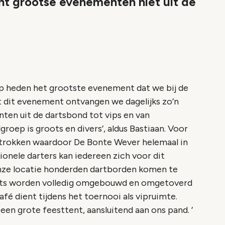
t grootse evenementen niet uit de
op heden het grootste evenement dat we bij de
t dit evenement ontvangen we dagelijks zo’n
ten uit de dartsbond tot vips en van
oep is groots en divers’, aldus Bastiaan. Voor
getrokken waardoor De Bonte Wever helemaal in
ionele darters kan iedereen zich voor dit
 onze locatie honderden dartborden komen te
ants worden volledig omgebouwd en omgetoverd
fé dient tijdens het toernooi als vipruimte.
een grote feesttent, aansluitend aan ons pand. ’