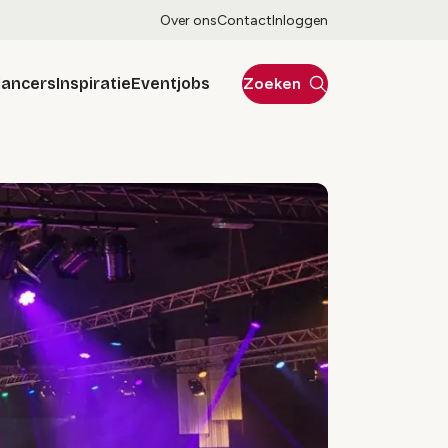
Over ons
Contact
Inloggen
lancers
Inspiratie
Eventjobs
Zoeken