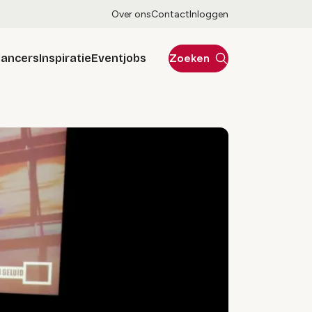
Over ons
Contact
Inloggen
lancers
Inspiratie
Eventjobs
Zoeken