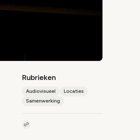
Rubrieken
Audiovisueel
Locaties
Samenwerking
Kopieer link naar artikel
Link