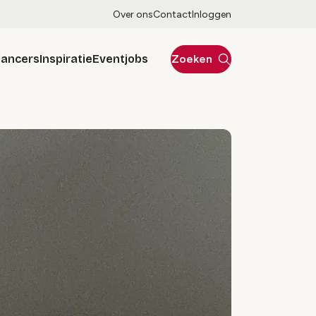
Over ons
Contact
Inloggen
lancers
Inspiratie
Eventjobs
Zoeken