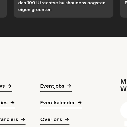
dan 100 Utrechtse huishoudens oogsten
P
eigen groenten
Me
ws
Eventjobs
W
gr
ies
Eventkalender
E
m
anciers
Over ons