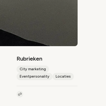
Rubrieken
City marketing
Eventpersonality
Locaties
Kopieer link naar artikel
Link