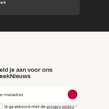
ark
ld je aan voor ons
eekNieuws
oep
-
ailadres
Ik ga akkoord met de
privacy policy