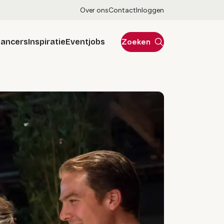
Over ons
Contact
Inloggen
lancers
Inspiratie
Eventjobs
Zoeken