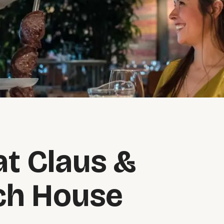
at Claus &
ch House