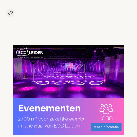
Kopieer link naar artikel
Link