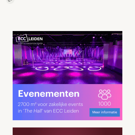
Kopieer link naar artikel
Link