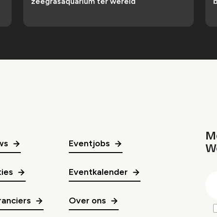
zeegrasaquarium ter wereld
b
Me
ws
Eventjobs
W
gr
ies
Eventkalender
E
m
anciers
Over ons