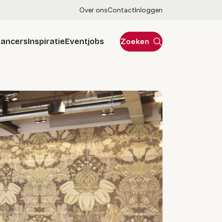
Over ons
Contact
Inloggen
lancers
Inspiratie
Eventjobs
Zoeken