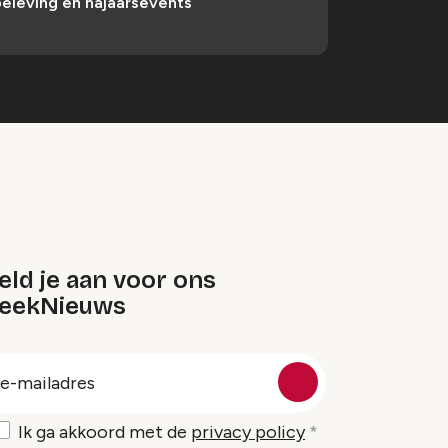
eleving en najaarsevents
ld je aan voor ons
eekNieuws
oep
-
ailadres
Ik ga akkoord met de
privacy policy