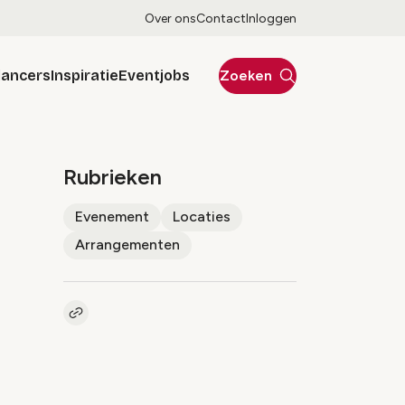
Over ons
Contact
Inloggen
lancers
Inspiratie
Eventjobs
Zoeken
Rubrieken
Evenement
Locaties
Arrangementen
Kopieer link naar artikel
Link