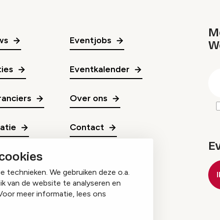
Me
ws
Eventjobs
W
gr
ies
Eventkalender
E
m
anciers
Over ons
ratie
Contact
E
 cookies
ge technieken. We gebruiken deze o.a.
ik van de website te analyseren en
Voor meer informatie, lees ons