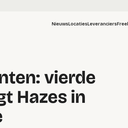
Nieuws
Locaties
Leveranciers
Free
ten: vierde
gt Hazes in
e