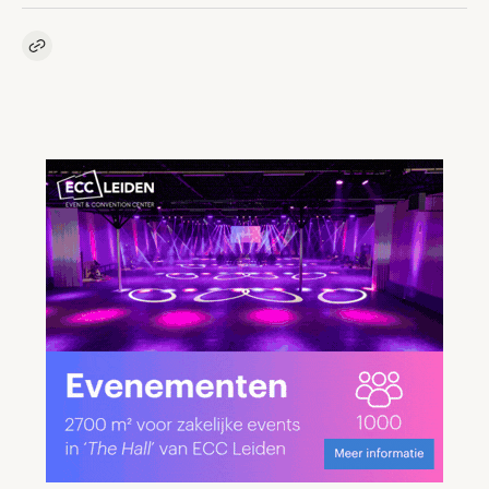
Kopieer link naar artikel
Link