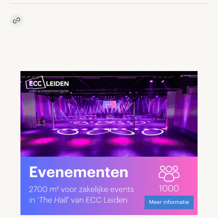
Kopieer link naar artikel
Link