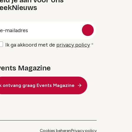
ld je aan voor ons
eekNieuws
oep
-
ailadres
Ik ga akkoord met de
privacy policy
vents Magazine
Ik ontvang graag Events Magazine
Cookies beheren
Privacy policy