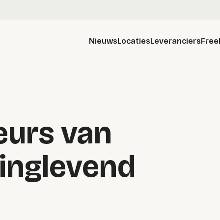
Nieuws
Locaties
Leveranciers
Free
Beurs van
ringlevend