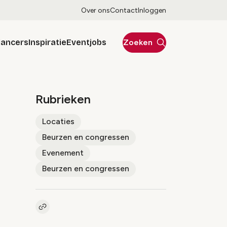
Over ons
Contact
Inloggen
lancers
Inspiratie
Eventjobs
Zoeken
Rubrieken
Locaties
Beurzen en congressen
Evenement
Beurzen en congressen
Kopieer link naar artikel
Link