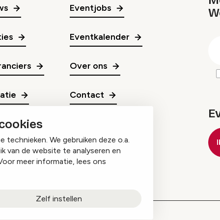
Me
ws
Eventjobs
W
gr
ies
Eventkalender
E
m
anciers
Over ons
ratie
Contact
E
 cookies
ge technieken. We gebruiken deze o.a.
ik van de website te analyseren en
Voor meer informatie, lees ons
Zelf instellen