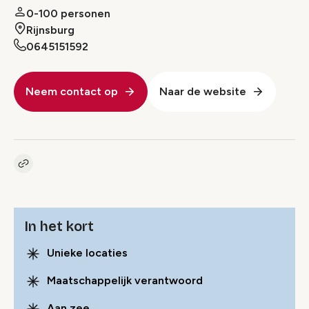
0-100 personen
Rijnsburg
0645151592
Neem contact op
Naar de website
Kopieer link naar pagina
Link
In het kort
Unieke locaties
Maatschappelijk verantwoord
Aan zee