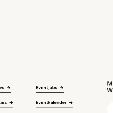
Me
ws
Eventjobs
W
gr
ies
Eventkalender
E