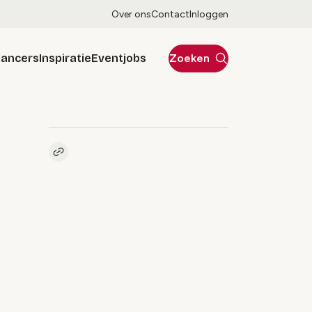
Over ons
Contact
Inloggen
lancers
Inspiratie
Eventjobs
Zoeken
Kopieer link naar pagina
Link