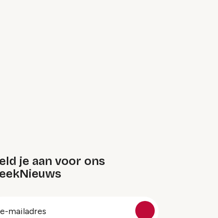
ld je aan voor ons
eekNieuws
oep
-