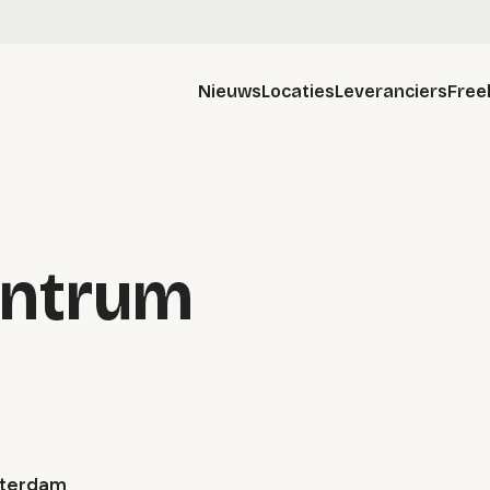
Nieuws
Locaties
Leveranciers
Free
entrum
tterdam