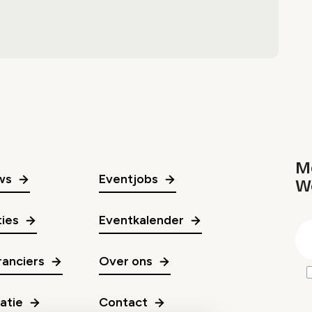
Me
ws
Eventjobs
W
gr
ies
Eventkalender
E
m
anciers
Over ons
ratie
Contact