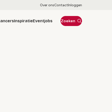
Over ons
Contact
Inloggen
lancers
Inspiratie
Eventjobs
Zoeken