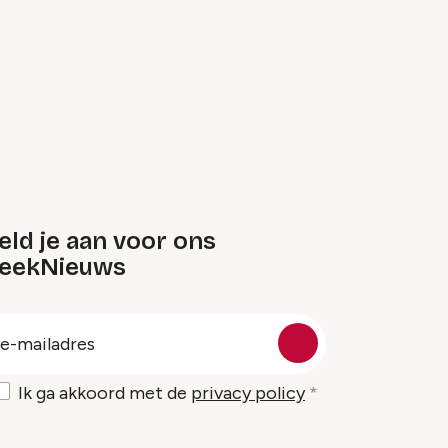
ld je aan voor ons
eekNieuws
oep
-
ailadres
Ik ga akkoord met de
privacy policy