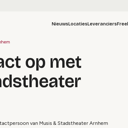
Nieuws
Locaties
Leveranciers
Free
rnhem
ct op met
adstheater
ontactpersoon van Musis & Stadstheater Arnhem