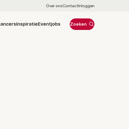
Over ons
Contact
Inloggen
lancers
Inspiratie
Eventjobs
Zoeken