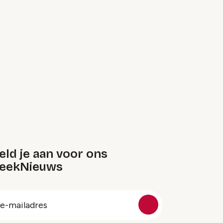
ld je aan voor ons
eekNieuws
oep
-
ailadres