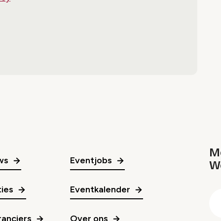
Me
ws
Eventjobs
W
gr
ies
Eventkalender
E
m
anciers
Over ons