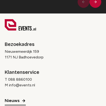
Volge
Vorige
Bezoekadres
Nieuwemeerdijk 159
1171 NJ Badhoevedorp
Klantenservice
T
088 8860100
M
info@events.nl
Nieuws