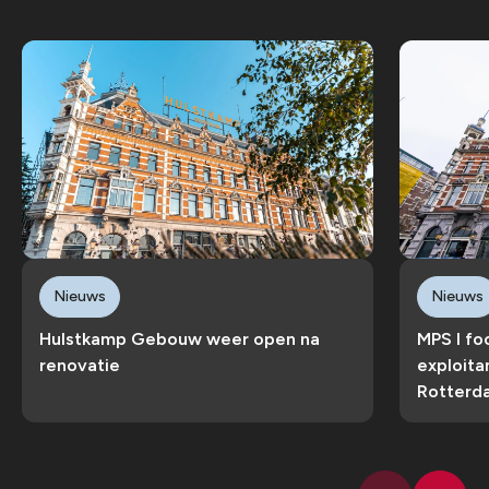
Nieuws
Nieuws
Hulstkamp Gebouw weer open na
MPS I fo
renovatie
exploit
Rotterd