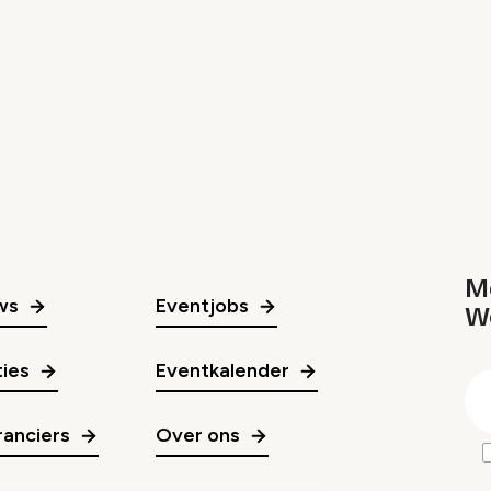
Me
ws
Eventjobs
W
gr
ies
Eventkalender
E
m
anciers
Over ons