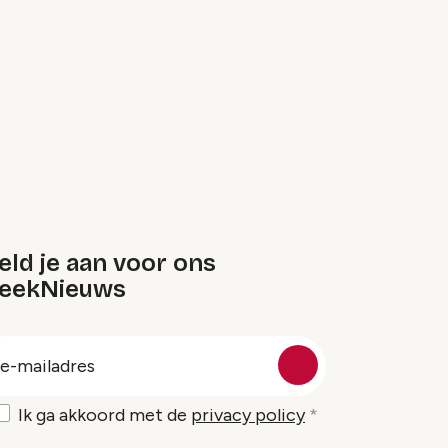
ld je aan voor ons
eekNieuws
oep
-
ailadres
Ik ga akkoord met de
privacy policy