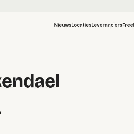
Nieuws
Locaties
Leveranciers
Free
kendael
m