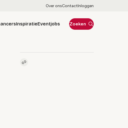
Over ons
Contact
Inloggen
lancers
Inspiratie
Eventjobs
Zoeken
Kopieer link naar pagina
Link