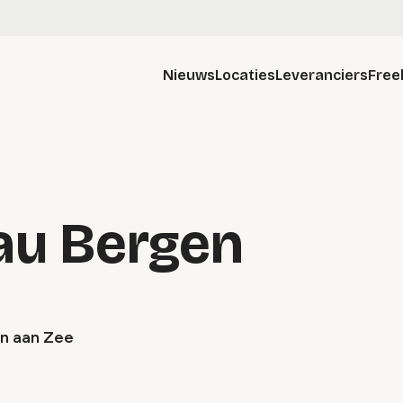
Nieuws
Locaties
Leveranciers
Free
au Bergen
en aan Zee