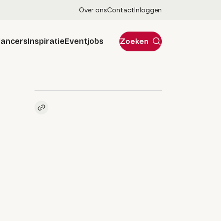
Over ons
Contact
Inloggen
lancers
Inspiratie
Eventjobs
Zoeken
Kopieer link naar pagina
Link