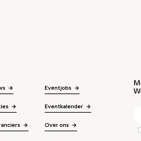
Me
ws
Eventjobs
W
gr
ies
Eventkalender
E
m
anciers
Over ons