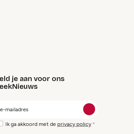
ld je aan voor ons
eekNieuws
oep
-
ailadres
Ik ga akkoord met de
privacy policy