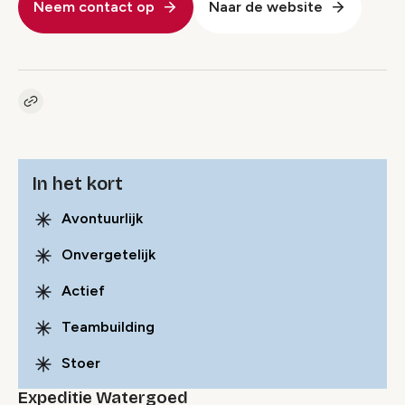
Neem contact op
Naar de website
Kopieer link naar pagina
Link
In het kort
Avontuurlijk
Onvergetelijk
Actief
Teambuilding
Stoer
Expeditie Watergoed