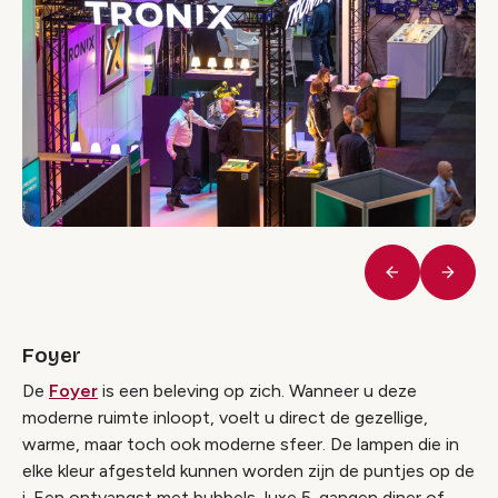
Vorige
Volge
Foyer
De
Foyer
is een beleving op zich. Wanneer u deze
moderne ruimte inloopt, voelt u direct de gezellige,
warme, maar toch ook moderne sfeer. De lampen die in
elke kleur afgesteld kunnen worden zijn de puntjes op de
i. Een ontvangst met bubbels, luxe 5-gangen diner of