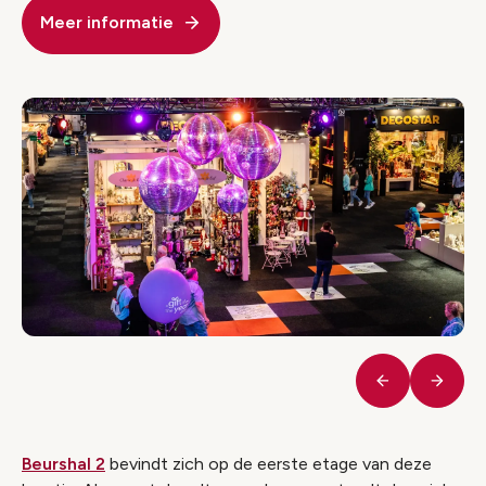
Meer informatie
Vorige
Volge
Beurshal 2
bevindt zich op de eerste etage van deze