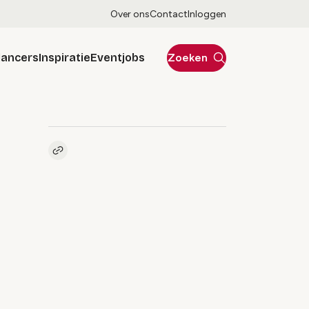
Over ons
Contact
Inloggen
lancers
Inspiratie
Eventjobs
Zoeken
Kopieer link naar pagina
Link