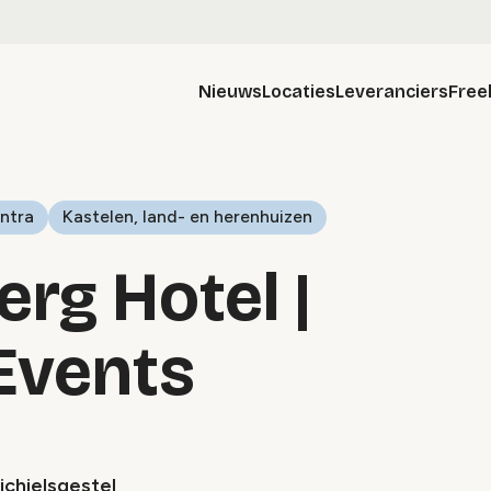
Nieuws
Locaties
Leveranciers
Free
ntra
Kastelen, land- en herenhuizen
rg Hotel |
Events
ichielsgestel