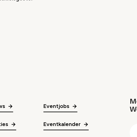
Me
ws
Eventjobs
W
gr
ies
Eventkalender
E