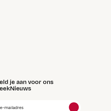
ld je aan voor ons
eekNieuws
oep
-