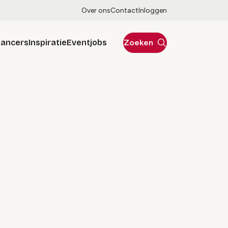
Over ons
Contact
Inloggen
lancers
Inspiratie
Eventjobs
Zoeken