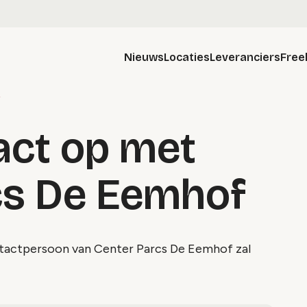
Nieuws
Locaties
Leveranciers
Free
f
ct op met
cs De Eemhof
ontactpersoon van Center Parcs De Eemhof zal