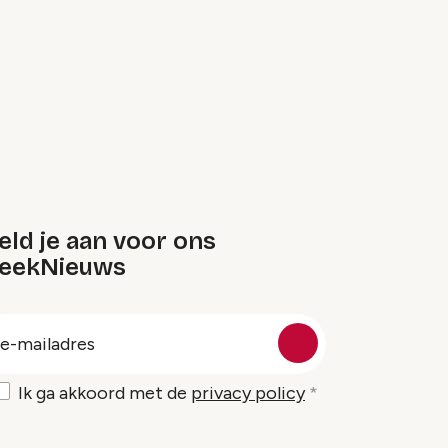
ld je aan voor ons
eekNieuws
oep
-
ailadres
Ik ga akkoord met de
privacy policy