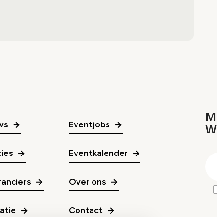
Me
ws
Eventjobs
W
gr
ies
Eventkalender
E
m
anciers
Over ons
ratie
Contact