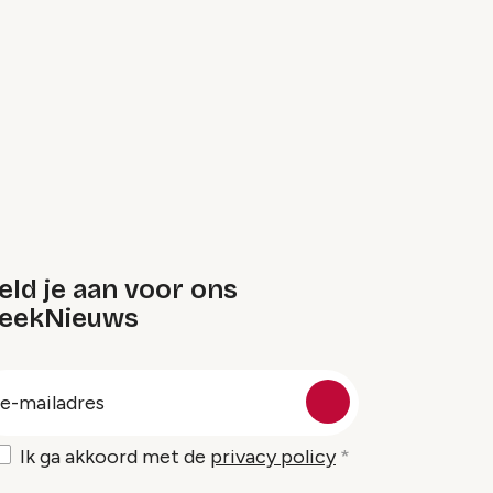
ld je aan voor ons
eekNieuws
oep
-
ailadres
Ik ga akkoord met de
privacy policy