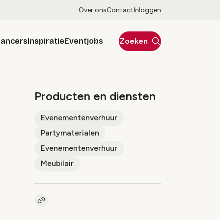
Over ons
Contact
Inloggen
lancers
Inspiratie
Eventjobs
Zoeken
Producten en diensten
Evenementenverhuur
Partymaterialen
Evenementenverhuur
Meubilair
Kopieer link naar pagina
Link