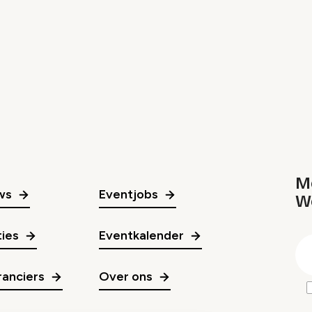
Me
ws
Eventjobs
W
gr
ies
Eventkalender
E
m
anciers
Over ons