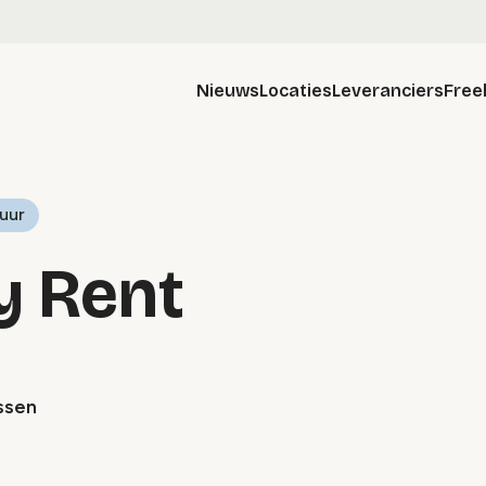
Nieuws
Locaties
Leveranciers
Free
uur
y Rent
ssen