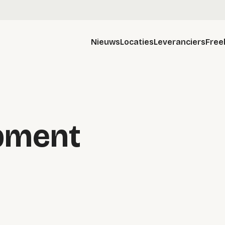
Nieuws
Locaties
Leveranciers
Free
pment