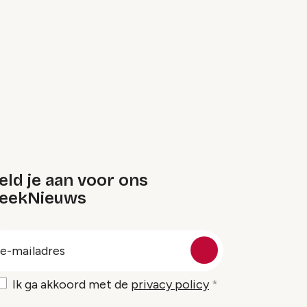
ld je aan voor ons
eekNieuws
oep
-
ailadres
Ik ga akkoord met de
privacy policy