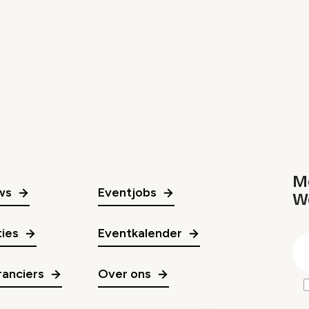
Me
ws
Eventjobs
W
gr
ies
Eventkalender
E
m
anciers
Over ons