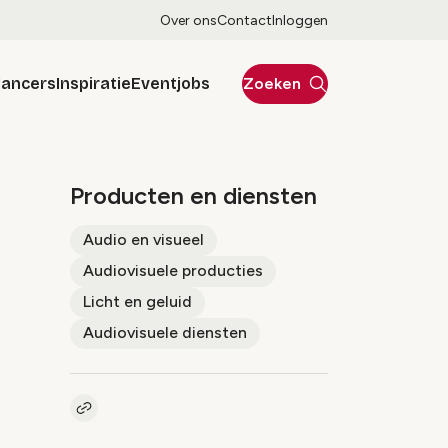
Over ons
Contact
Inloggen
lancers
Inspiratie
Eventjobs
Zoeken
Producten en diensten
Audio en visueel
Audiovisuele producties
Licht en geluid
Audiovisuele diensten
Kopieer link naar pagina
Link