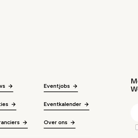
Me
ws
Eventjobs
W
gr
ies
Eventkalender
E
m
anciers
Over ons