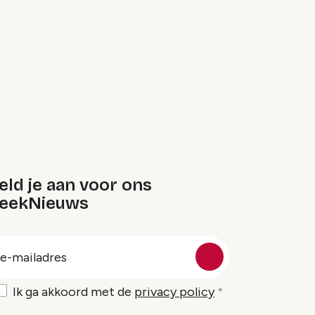
ld je aan voor ons
eekNieuws
oep
-
ailadres
Ik ga akkoord met de
privacy policy