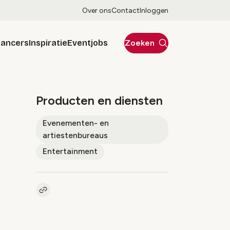
Over ons
Contact
Inloggen
lancers
Inspiratie
Eventjobs
Zoeken
Producten en diensten
Evenementen- en
artiestenbureaus
Entertainment
Kopieer link naar pagina
Link