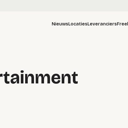
Nieuws
Locaties
Leveranciers
Free
rtainment