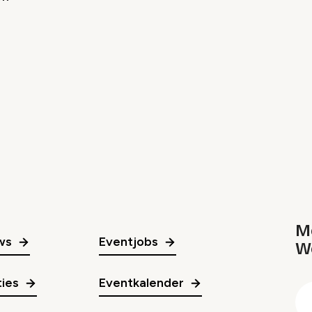
Me
ws
Eventjobs
W
gr
ies
Eventkalender
E