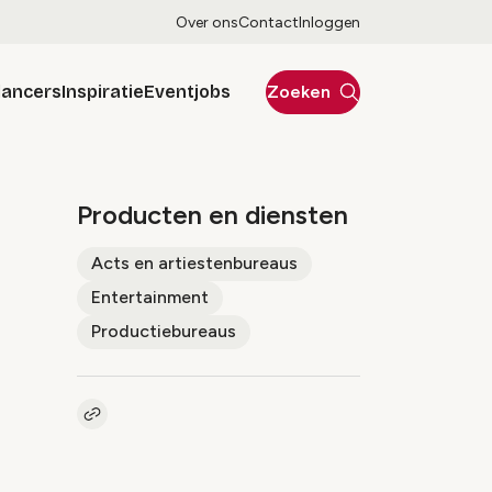
Over ons
Contact
Inloggen
lancers
Inspiratie
Eventjobs
Zoeken
Producten en diensten
Acts en artiestenbureaus
Entertainment
Productiebureaus
Kopieer link naar pagina
Link