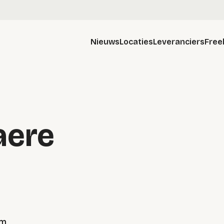
Nieuws
Locaties
Leveranciers
Free
aere
em