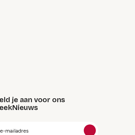
ld je aan voor ons
eekNieuws
oep
-