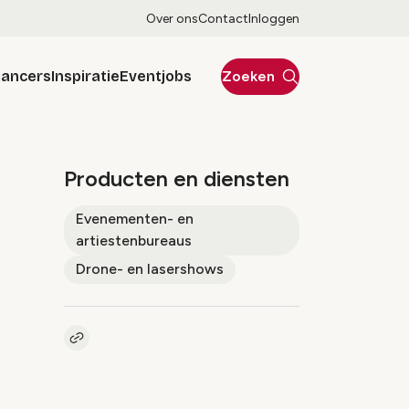
Over ons
Contact
Inloggen
lancers
Inspiratie
Eventjobs
Zoeken
Producten en diensten
Evenementen- en
artiestenbureaus
Drone- en lasershows
Kopieer link naar pagina
Link