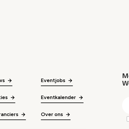
Me
ws
Eventjobs
W
gr
ies
Eventkalender
E
m
anciers
Over ons