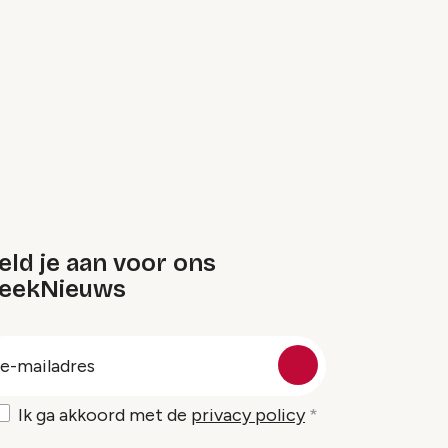
ld je aan voor ons
eekNieuws
oep
-
ailadres
Ik ga akkoord met de
privacy policy