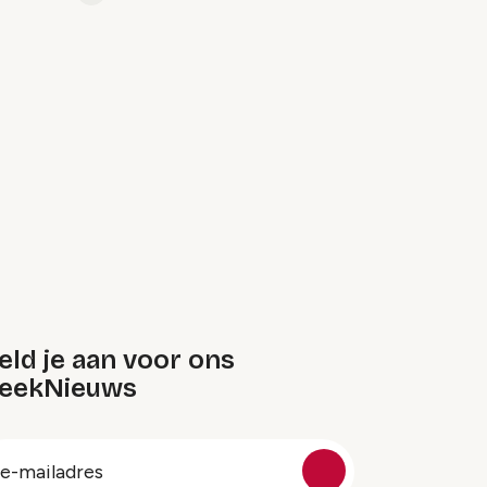
Link
ld je aan voor ons
eekNieuws
oep
-