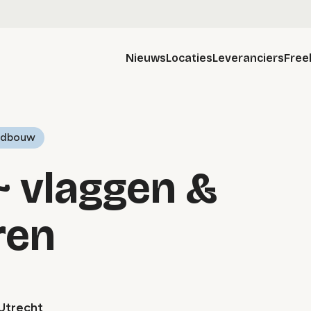
Nieuws
Locaties
Leveranciers
Free
andbouw
 ~ vlaggen &
ren
Utrecht