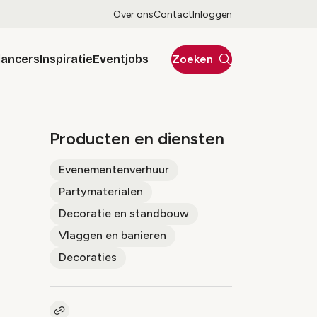
Over ons
Contact
Inloggen
lancers
Inspiratie
Eventjobs
Zoeken
Producten en diensten
Evenementenverhuur
Partymaterialen
Decoratie en standbouw
Vlaggen en banieren
Decoraties
Kopieer link naar pagina