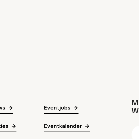
Me
ws
Eventjobs
W
gr
ies
Eventkalender
E