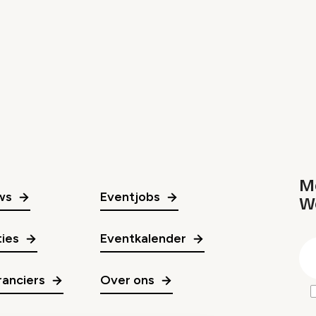
Me
ws
Eventjobs
W
gr
ies
Eventkalender
E
m
anciers
Over ons