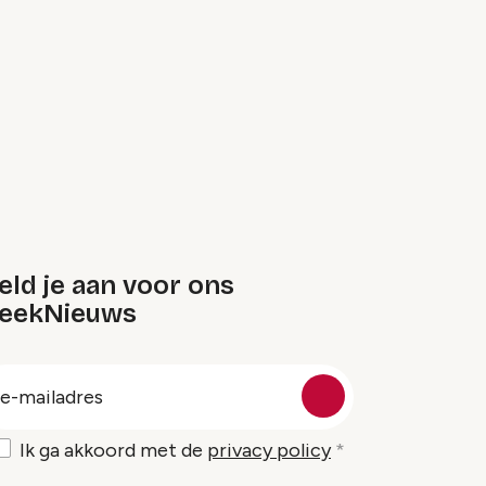
ld je aan voor ons
eekNieuws
oep
-
ailadres
Ik ga akkoord met de
privacy policy