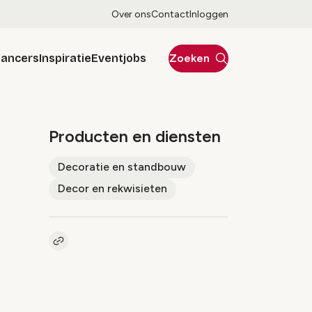
Over ons
Contact
Inloggen
lancers
Inspiratie
Eventjobs
Zoeken
Producten en diensten
Decoratie en standbouw
Decor en rekwisieten
Kopieer link naar pagina
Link