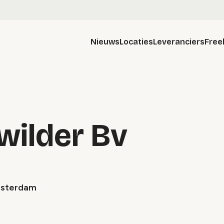
Nieuws
Locaties
Leveranciers
Free
wilder Bv
Amsterdam