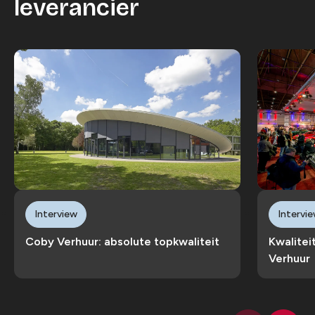
leverancier
Interview
Intervi
Coby Verhuur: absolute topkwaliteit
Kwalitei
Verhuur