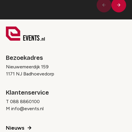
Volge
Vorige
Bezoekadres
Nieuwemeerdijk 159
1171 NJ Badhoevedorp
Klantenservice
T
088 8860100
M
info@events.nl
Nieuws