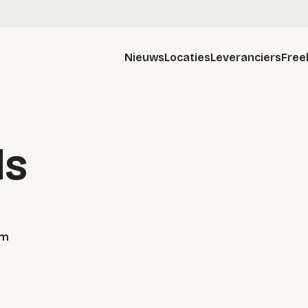
Nieuws
Locaties
Leveranciers
Free
ls
am