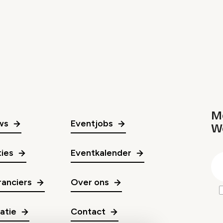
Me
ws
Eventjobs
W
gr
ies
Eventkalender
E
m
anciers
Over ons
ratie
Contact