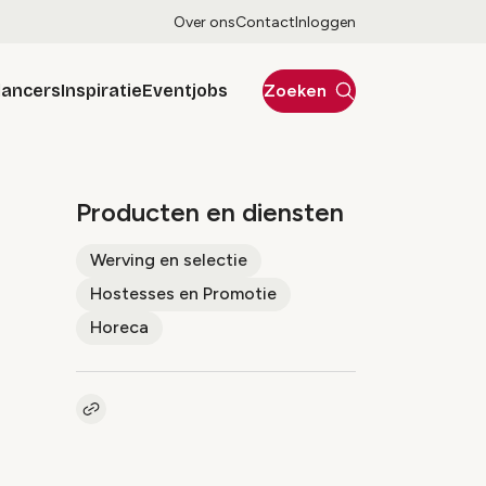
Over ons
Contact
Inloggen
lancers
Inspiratie
Eventjobs
Zoeken
Producten en diensten
Werving en selectie
Hostesses en Promotie
Horeca
Kopieer link naar pagina
Link