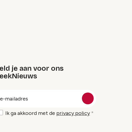
ld je aan voor ons
eekNieuws
oep
-
ailadres
Ik ga akkoord met de
privacy policy