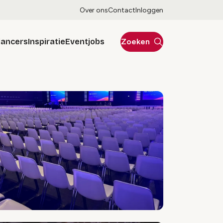
Over ons
Contact
Inloggen
lancers
Inspiratie
Eventjobs
Zoeken