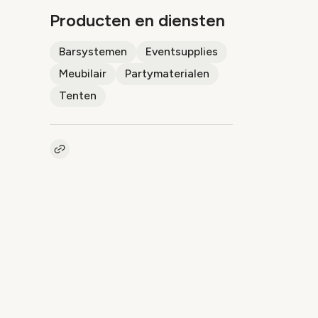
Producten en diensten
Barsystemen
Eventsupplies
Meubilair
Partymaterialen
Tenten
Kopieer link naar pagina
Link
In het kort
Betrouwbare levering met eigen
transport en team