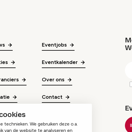
Me
ws
Eventjobs
W
gr
ies
Eventkalender
E
m
anciers
Over ons
ratie
Contact
E
 cookies
ge technieken. We gebruiken deze o.a.
ik van de website te analyseren en