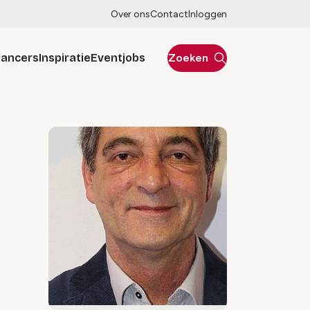
Over ons
Contact
Inloggen
lancers
Inspiratie
Eventjobs
Zoeken