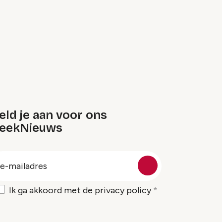
ld je aan voor ons
eekNieuws
oep
-
ailadres
Ik ga akkoord met de
privacy policy