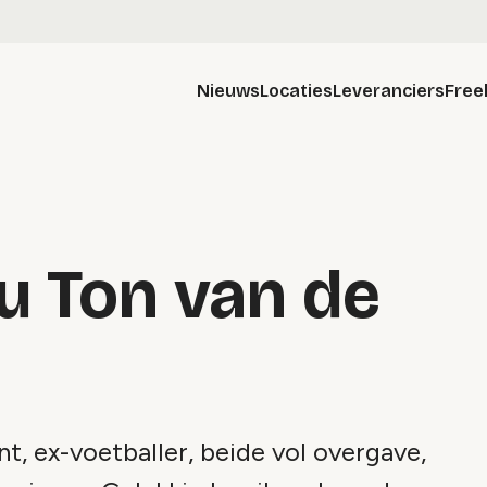
Nieuws
Locaties
Leveranciers
Free
u Ton van de
nt, ex-voetballer, beide vol overgave,