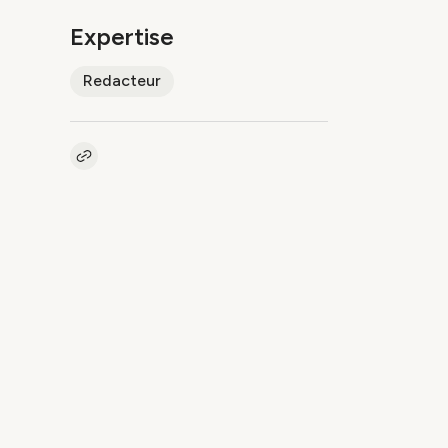
Expertise
Redacteur
Kopieer link naar pagina
Link
In het kort
Schrijft vlot leesbare teksten in
foutloos Nederlands
Weet steeds de juiste toon te