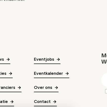
Me
ws
Eventjobs
W
gr
ies
Eventkalender
E
m
anciers
Over ons
ratie
Contact