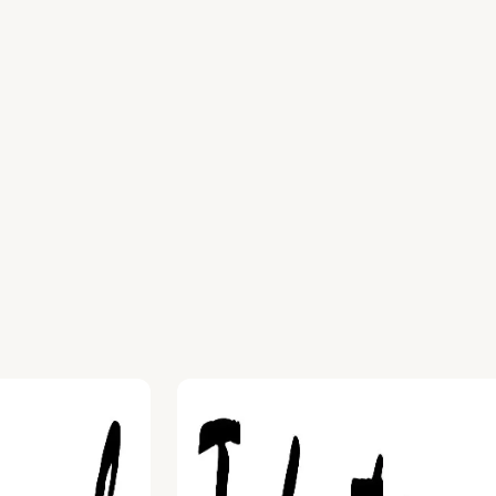
vinden
Schrijft teksten die informeren en
aanzetten tot actie
Mist nooit een deadline en doet
wat het belooft
Is optimistisch en positief, in woord
en geschrift