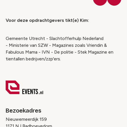
Vorige
Volge
Voor deze opdrachtgevers tikt(e) Kim:
Gemeente Utrecht - Slachtofferhulp Nederland
- Ministerie van SZW - Magazines zoals Vriendin &
Fabulous Mama - IVN - De politie - Stek Magazine en
tientallen bedrijven/zzp'ers.
Bezoekadres
Nieuwemeerdijk 159
1171 NJ Badhoevedorp