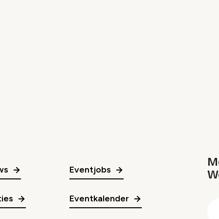
Me
ws
Eventjobs
W
gr
ies
Eventkalender
E