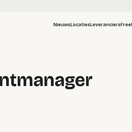
Nieuws
Locaties
Leveranciers
Free
entmanager