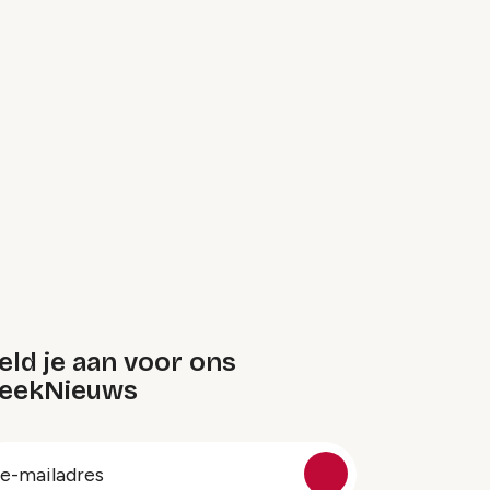
ld je aan voor ons
eekNieuws
oep
-