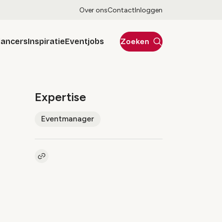
Over ons
Contact
Inloggen
lancers
Inspiratie
Eventjobs
Zoeken
Expertise
Eventmanager
Kopieer link naar pagina
Link