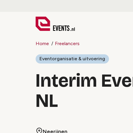
Home
Freelancers
Eventorganisatie & uitvoering
Interim Ev
NL
Neerijnen