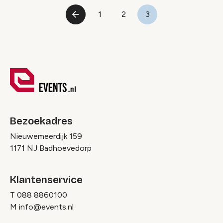
Paginering
1
2
3
Vorige
Pagina
Pagina
Pagina
pagina
Bezoekadres
Nieuwemeerdijk 159
1171 NJ Badhoevedorp
Klantenservice
T
088 8860100
M
info@events.nl