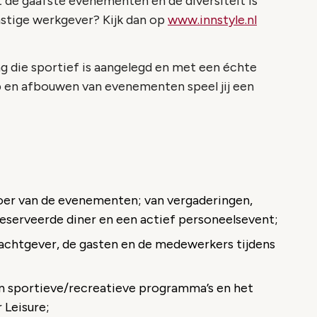
t de gaafste evenementen en de diversiteit is
mstige werkgever? Kijk dan op
www.innstyle.nl
g die sportief is aangelegd en met een échte
p en afbouwen van evenementen speel jij een
oer van de evenementen; van vergaderingen,
eserveerde diner en een actief personeelsevent;
achtgever, de gasten en de medewerkers tijdens
n sportieve/recreatieve programma’s en het
 Leisure;