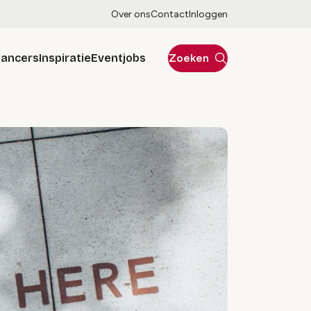
Over ons
Contact
Inloggen
lancers
Inspiratie
Eventjobs
Zoeken