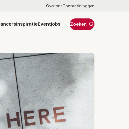
Over ons
Contact
Inloggen
lancers
Inspiratie
Eventjobs
Zoeken