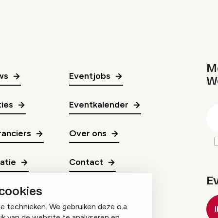
Me
ws
Eventjobs
W
gr
ies
Eventkalender
E
m
anciers
Over ons
ratie
Contact
E
 cookies
ge technieken. We gebruiken deze o.a.
ik van de website te analyseren en