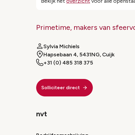
Bekijk het
overzicht
voor alle opensta
Primetime, makers van sfeerv
Sylvia Michiels
Hapsebaan 4, 5431NG, Cuijk
+31 (0) 485 318 375
Solliciteer direct
nvt