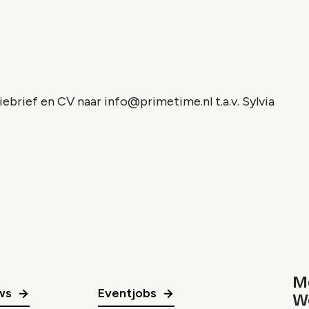
iebrief en CV naar info@primetime.nl t.a.v. Sylvia
Me
ws
Eventjobs
W