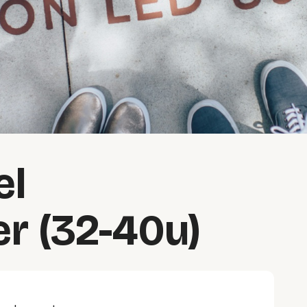
el
er (32-40u)