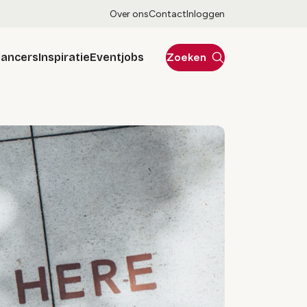
Over ons
Contact
Inloggen
lancers
Inspiratie
Eventjobs
Zoeken