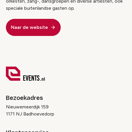
orkesten, zang-, dansgroepen en diverse artiesten, ook
speciale buitenlandse gasten op.
Naar de website
Video geblokkeerd
Accepteer onze cookies om deze inhoud te
bekijken.
Wijzig cookie instellingen
Bezoekadres
Nieuwemeerdijk 159
1171 NJ Badhoevedorp