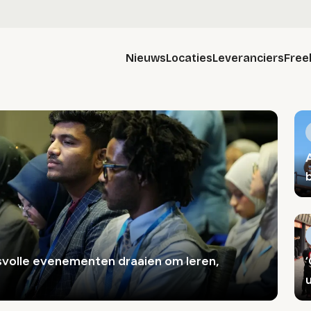
Nieuws
Locaties
Leveranciers
Free
volle evenementen draaien om leren,
u