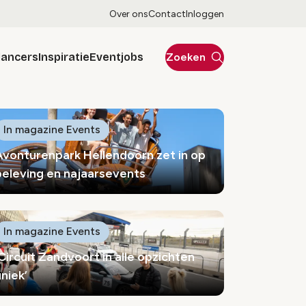
Over ons
Contact
Inloggen
lancers
Inspiratie
Eventjobs
Zoeken
In magazine Events
Avonturenpark Hellendoorn zet in op
beleving en najaarsevents
In magazine Events
‘Circuit Zandvoort in alle opzichten
niek’