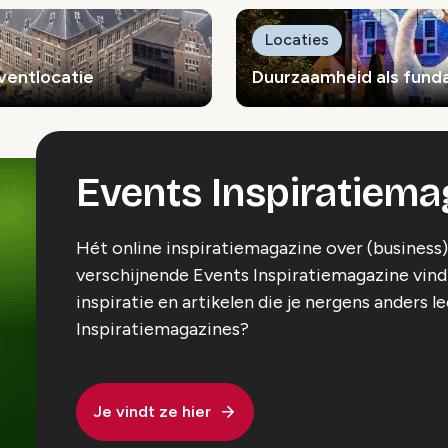
Locaties
eventlocatie
Duurzaamheid als fund
Events Inspiratiema
Hét online inspiratiemagazine over (business
verschijnende Events Inspiratiemagazine vind j
inspiratie en artikelen die je nergens anders l
Inspiratiemagazines?
Je vindt ze hier